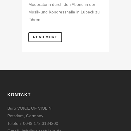
Moderatorin durch den Abend in der
Musik-und Kongresshalle in Lübeck zu
führen. ...
READ MORE
KONTAKT
Büro VOICE OF VIOLIN
Potsdam, Germany
Telefon 0049.172.3134200
E mail
info@voiceofviolin.de