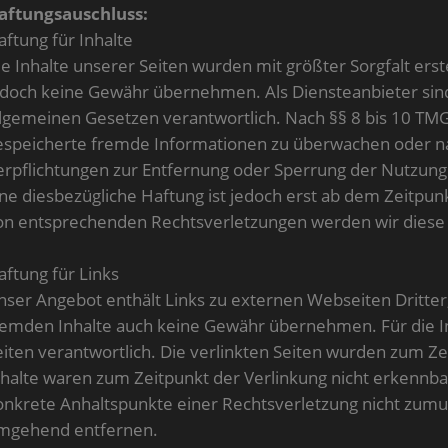
aftungsauschluss:
aftung für Inhalte
ie Inhalte unserer Seiten wurden mit größter Sorgfalt erstel
edoch keine Gewähr übernehmen. Als Diensteanbieter sind
llgemeinen Gesetzen verantwortlich. Nach §§ 8 bis 10 TMG s
espeicherte fremde Informationen zu überwachen oder nac
erpflichtungen zur Entfernung oder Sperrung der Nutzung
ine diesbezügliche Haftung ist jedoch erst ab dem Zeitpu
on entsprechenden Rechtsverletzungen werden wir diese
aftung für Links
nser Angebot enthält Links zu externen Webseiten Dritter,
remden Inhalte auch keine Gewähr übernehmen. Für die Inha
eiten verantwortlich. Die verlinkten Seiten wurden zum Z
nhalte waren zum Zeitpunkt der Verlinkung nicht erkennbar
onkrete Anhaltspunkte einer Rechtsverletzung nicht zumu
mgehend entfernen.