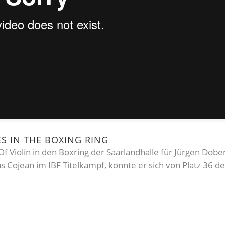
ES IN THE BOXING RING
f Violin in den Boxring der Saarlandhalle für Jürgen Dob
 Cojean im IBF Titelkampf, konnte er sich von Platz 36 der