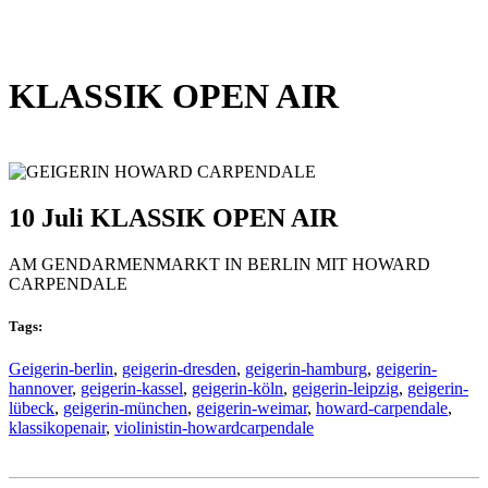
KLASSIK OPEN AIR
10 Juli
KLASSIK OPEN AIR
AM GENDARMENMARKT IN BERLIN MIT HOWARD
CARPENDALE
Tags:
Geigerin-berlin
,
geigerin-dresden
,
geigerin-hamburg
,
geigerin-
hannover
,
geigerin-kassel
,
geigerin-köln
,
geigerin-leipzig
,
geigerin-
lübeck
,
geigerin-münchen
,
geigerin-weimar
,
howard-carpendale
,
klassikopenair
,
violinistin-howardcarpendale