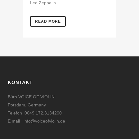
Led Zeppelin...
READ MORE
KONTAKT
Büro VOICE OF VIOLIN
Potsdam, Germany
Telefon 0049.172.3134200
E mail
info@voiceofviolin.de