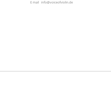
E mail
info@voiceofviolin.de