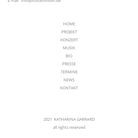
E mail
info@voiceofviolin.de
HOME
PROJEKT
KONZERT
MUSIK
BIO
PRESSE
TERMINE
NEWS
KONTAKT
2021 KATHARINA GARRARD
all rights reserved