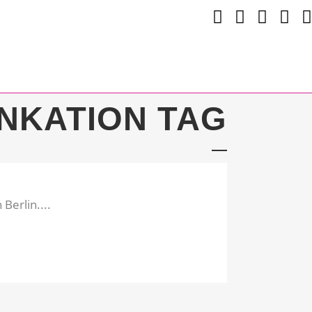
KATION TAG
erlin....