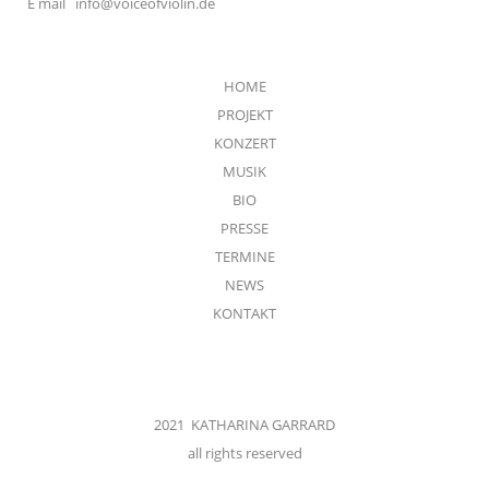
E mail
info@voiceofviolin.de
HOME
PROJEKT
KONZERT
MUSIK
BIO
PRESSE
TERMINE
NEWS
KONTAKT
2021 KATHARINA GARRARD
all rights reserved