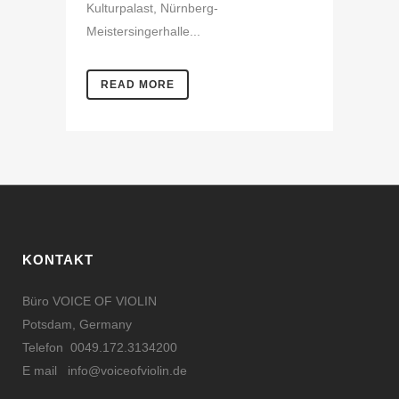
Kulturpalast, Nürnberg-
Meistersingerhalle...
READ MORE
KONTAKT
Büro VOICE OF VIOLIN
Potsdam, Germany
Telefon 0049.172.3134200
E mail
info@voiceofviolin.de