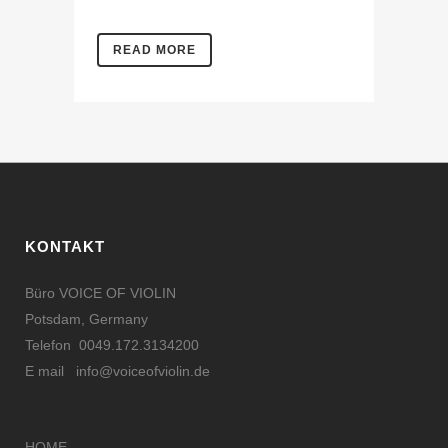
READ MORE
KONTAKT
Büro VOICE OF VIOLIN
Potsdam, Germany
Telefon 0049.172.3134200
E mail
info@voiceofviolin.de
HOME