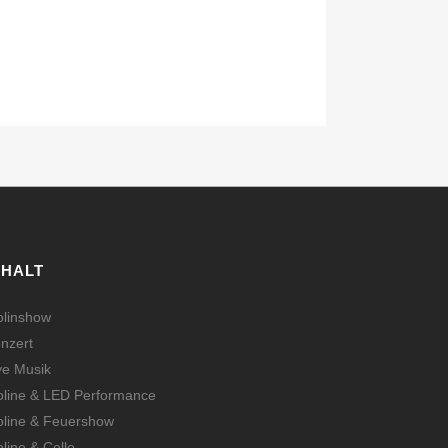
NHALT
olinshow
nzert
ve Musik
oline & LED Performance
oline & Feuershow
oline & Cello