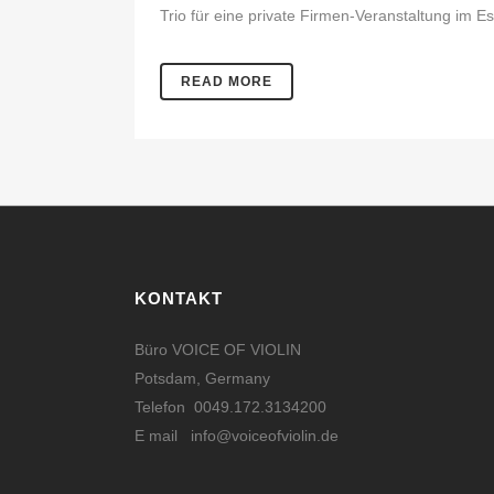
Trio für eine private Firmen-Veranstaltung im Es
READ MORE
KONTAKT
Büro VOICE OF VIOLIN
Potsdam, Germany
Telefon 0049.172.3134200
E mail
info@voiceofviolin.de