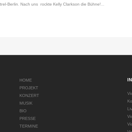
trel-Berlin. Nach uns rockte Kelly Clarkson die Bühne!...
I
HOME
PROJEKT
Vi
KONZERT
Ko
MUSIK
Li
BIO
Vi
PRESSE
Vi
TERMINE
Vi